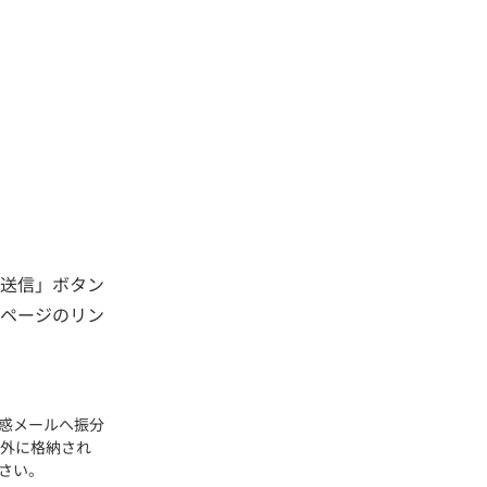
ル送信」ボタン
定ページのリン
惑メールへ振分
以外に格納され
さい。